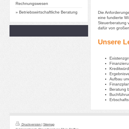
Rechnungswesen
Betriebswirtschaftliche Beratung
Die Anforderung
eine fundierte W
Steuerberatung v
dafür von große
Unsere L
Existenzg
Finanzier
Kreditwürd
Ergebnisv
Aufbau und
Finanzplan
Beratung 
Buchführun
Erbschaft
Druckversion
|
Sitemap